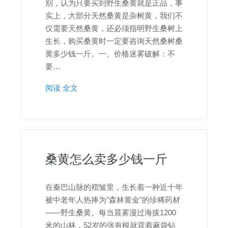
别，认为只要买到野生桑黄就是正品，事
实上，大部分天然桑黄是杂树黄，我们不
仅需要天然桑黄，还必须指明野生桑树上
生长，购买桑黄时一定要咨询天然桑树桑
黄多少钱一斤。一、价格迷雾破解：不
要…
阅读 全文
桑黄怎么卖多少钱一斤
在秦巴山脉的褶皱里，生长着一种近十年
被中老年人热捧为"森林黄金"的珍稀药材
——野生桑黄。每当晨雾漫过海拔1200
米的山林，52岁的张有根就背着麻袋钻