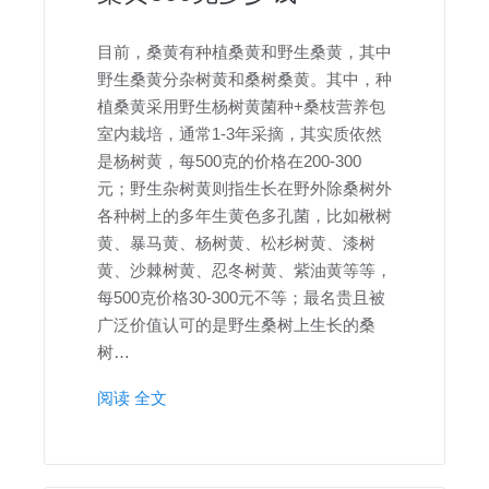
目前，桑黄有种植桑黄和野生桑黄，其中
野生桑黄分杂树黄和桑树桑黄。其中，种
植桑黄采用野生杨树黄菌种+桑枝营养包
室内栽培，通常1-3年采摘，其实质依然
是杨树黄，每500克的价格在200-300
元；野生杂树黄则指生长在野外除桑树外
各种树上的多年生黄色多孔菌，比如楸树
黄、暴马黄、杨树黄、松杉树黄、漆树
黄、沙棘树黄、忍冬树黄、紫油黄等等，
每500克价格30-300元不等；最名贵且被
广泛价值认可的是野生桑树上生长的桑
树…
阅读 全文