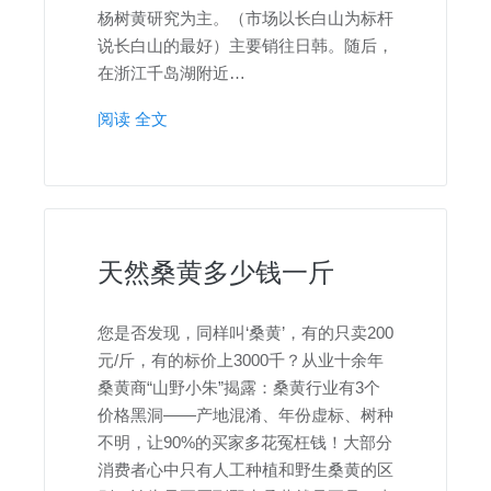
杨树黄研究为主。（市场以长白山为标杆
说长白山的最好）主要销往日韩。随后，
在浙江千岛湖附近…
阅读 全文
天然桑黄多少钱一斤
您是否发现，同样叫‘桑黄’，有的只卖200
元/斤，有的标价上3000千？从业十余年
桑黄商“山野小朱”揭露：桑黄行业有3个
价格黑洞——产地混淆、年份虚标、树种
不明，让90%的买家多花冤枉钱！大部分
消费者心中只有人工种植和野生桑黄的区