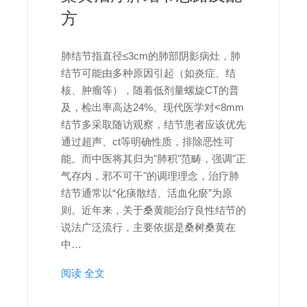
方
肺结节指直径≤3cm的肺部阴影病灶，肺
结节可能由多种原因引起（如炎症、结
核、肿瘤等），随着低剂量螺旋CT的普
及，检出率高达24%。现代医学对<8mm
结节多采取随访观察，结节患者应该优先
通过超声、ct等明确性质，排除恶性可
能。而中医将其归为"肺积"范畴，强调"正
气存内，邪不可干"的调理理念，治疗肺
结节通常以“化痰散结、活血化瘀”为原
则。近年来，关于桑黄能治疗良性结节的
说法广泛流行，主要依据是桑树桑黄在
中…
阅读 全文