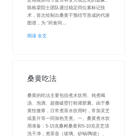
陈栋梁院士团队通过稳定同位素标记技
术，首次绘制出桑黄干预结节形成的代谢
图谱，为 "药食同…
阅读 全文
桑黄吃法
桑黄的吃法主要包括煮水饮用、炖煮喝
汤、泡酒、超微破壁打粉灌胶囊。由于桑
黄性微寒，日常煮茶水饮用时，常加灵芝
或姜片等一同加热烹煮。一、桑黄煮水饮
用准备：5-15克桑树桑黄和5-10克灵芝清
洗干净，煮茶壶（玻璃、砂锅/陶瓷）、