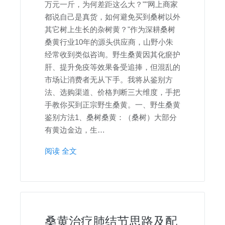
万元一斤，为何差距这么大？""网上商家
都说自己是真货，如何避免买到桑树以外
其它树上生长的杂树黄？"作为深耕桑树
桑黄行业10年的源头供应商，山野小朱
经常收到类似咨询。野生桑黄因其化瘀护
肝、提升免疫等效果备受追捧，但混乱的
市场让消费者无从下手。我将从鉴别方
法、选购渠道、价格判断三大维度，手把
手教你买到正宗野生桑黄。一、野生桑黄
鉴别方法1、桑树桑黄：（桑树）大部分
有黄边金边，生…
阅读 全文
桑黄治疗肺结节思路及配